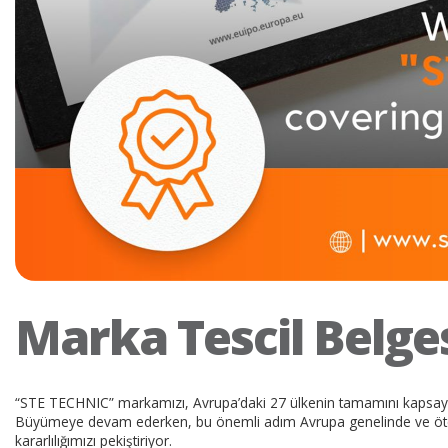
m
2025 Dijital
u
Katalog
Marka Tescil Belge
“STE TECHNIC” markamızı, Avrupa’daki 27 ülkenin tamamını kapsayacak
Büyümeye devam ederken, bu önemli adım Avrupa genelinde ve ötesi
kararlılığımızı pekiştiriyor.