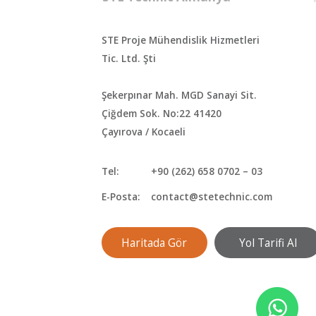
STE Proje Mühendislik Hizmetleri
Tic. Ltd. Şti
Şekerpınar Mah. MGD Sanayi Sit.
Çiğdem Sok. No:22 41420
Çayırova / Kocaeli
Tel:
+90 (262) 658 0702 – 03
E-Posta:
contact@stetechnic.com
Haritada Gör
Yol Tarifi Al