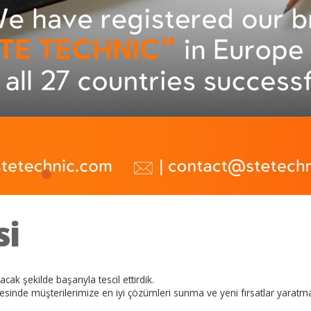
Tanıtım
2025 D
Videosu
Kata
si
 şekilde başarıyla tescil ettirdik.
nde müşterilerimize en iyi çözümleri sunma ve yeni fırsatlar yarat