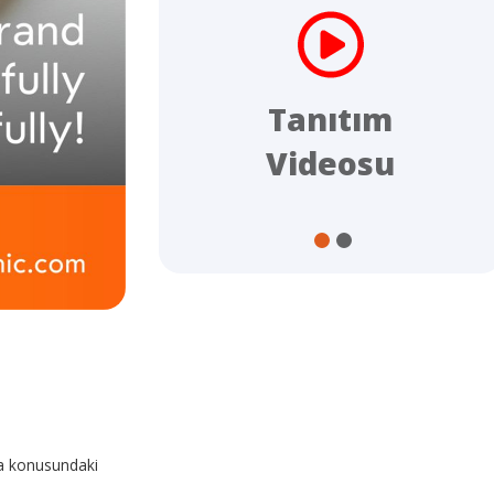
ijital
Tanıtım
log
Videosu
ma konusundaki