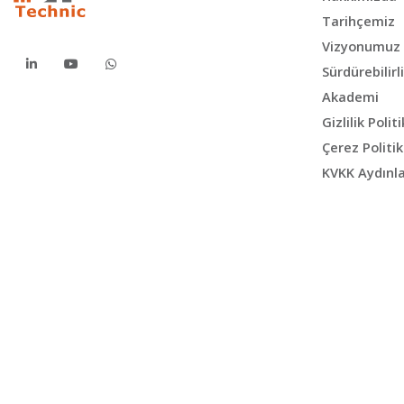
Tarihçemiz
Vizyonumuz
Sürdürebilirl
Akademi
Gizlilik Poli
Çerez Politi
KVKK Aydınl